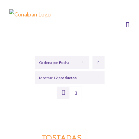
Saltar
al
contenido
Ordena por
Fecha
Mostrar
12 productos
TOSTADAS