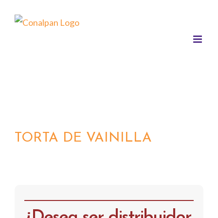
Saltar
al
contenido
TORTA DE VAINILLA
¿Desea ser distribuidor