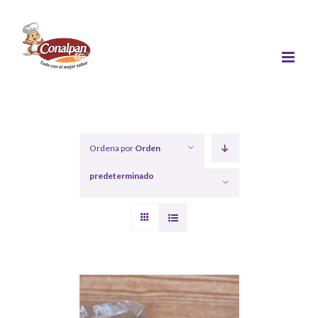
Saltar
al
contenido
Ordena por
Orden
predeterminado
Mostrar
12 productos