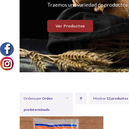
Traemos una variedad de productos a
Ver Productos
Ordena por
Orden
Mostrar
12 productos
predeterminado
QUICK
VIEW