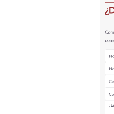
¿D
Comp
comu