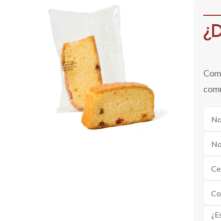
¿D
QUICK VIEW
Comp
comu