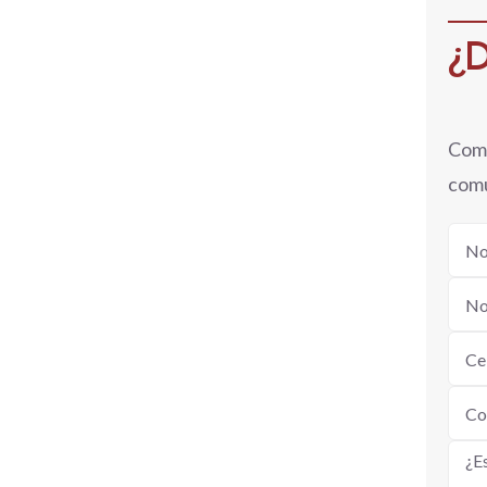
¿D
Comp
comu