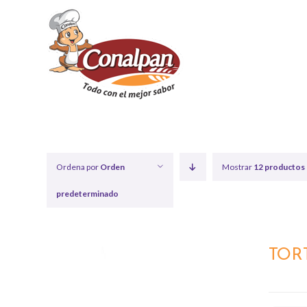
Saltar
al
contenido
Ordena por
Orden
Mostrar
12 productos
predeterminado
TOR