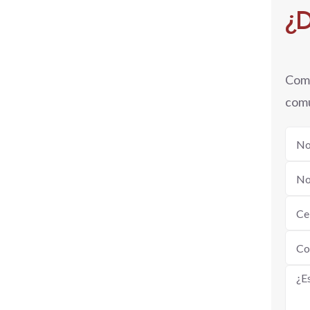
¿D
Comp
comu