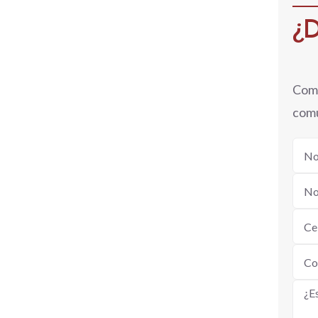
¿D
Comp
comu