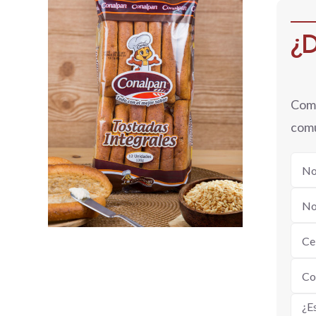
¿D
QUICK VIEW
Comp
comu