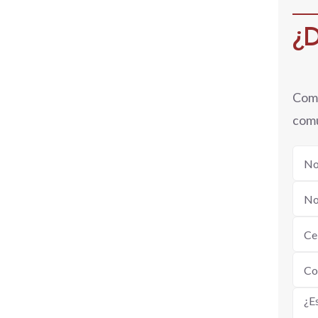
¿D
Comp
comu