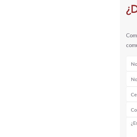
¿D
Comp
comu