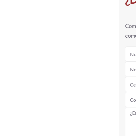
¿D
Comp
comu