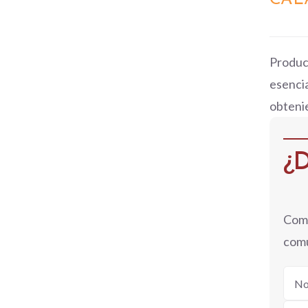
VIEW
Produc
esencia
obteni
¿D
Comp
comu