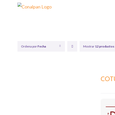
Saltar
al
contenido
Ordena por
Fecha
Mostrar
12 productos
QUICK
COT
VIEW