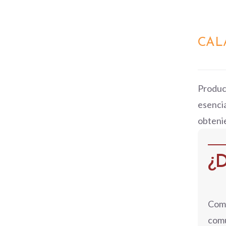
QUICK
CAL
VIEW
Produc
esencia
obteni
¿D
Comp
comu