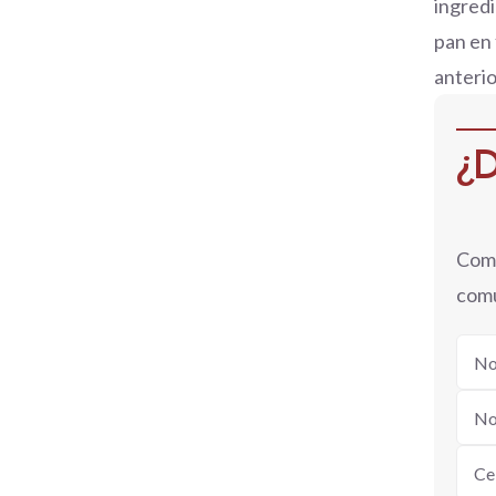
ingredi
pan en 
anterio
¿D
Comp
comu