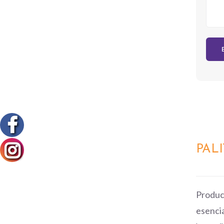
QUICK
PAL
VIEW
Produc
esencia