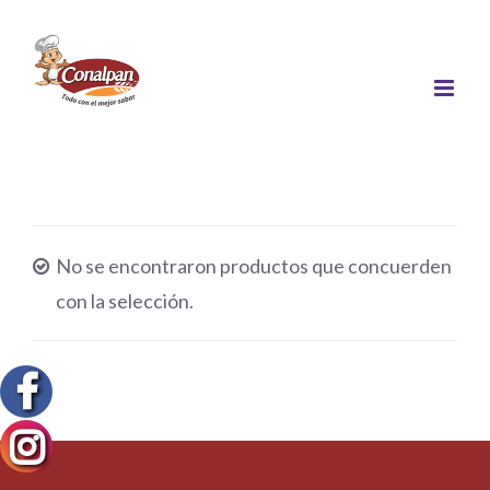
Saltar
al
contenido
No se encontraron productos que concuerden
con la selección.